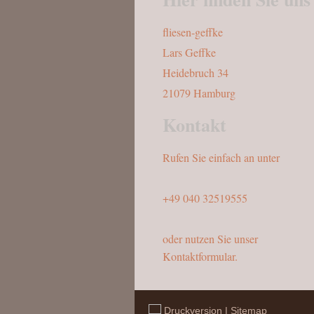
fliesen-geffke
Lars Geffke
Heidebruch 34
21079 Hamburg
Kontakt
Rufen Sie einfach an unter
+49 040 32519555
oder nutzen Sie unser
Kontaktformular.
Druckversion
|
Sitemap